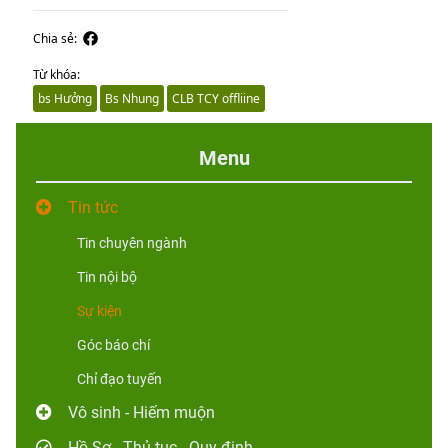
Chia sẻ:
Từ khóa:
bs Hưởng
Bs Nhung
CLB TCY offliine
Menu
Tin tức
Tin chuyên ngành
Tin nội bộ
Sự kiện
Góc báo chí
Chỉ đạo tuyến
Vô sinh - Hiếm muộn
Hồ Sơ - Thủ tục - Quy định