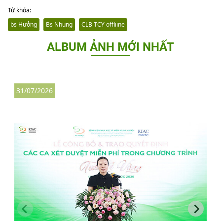
Từ khóa:
bs Hưởng
Bs Nhung
CLB TCY offliine
ALBUM ẢNH MỚI NHẤT
31/07/2026
2