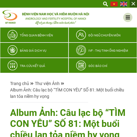
Yêu
thương
Lan
tỏa
–
TỔNG QUAN BỆNH VIỆN
ĐỘI NGŨ CHUYÊN MÔN
Trao
hy
BẢNG GIÁ DỊCH VỤ
IVF - THỤ TINH ỐNG NGHIỆM
vọng,
vun
TRA CỨU KẾT QUẢ
GÓC BÁO CHÍ
trọn
hạnh
Trang chủ
Thư viện Ảnh
phúc
Album Ảnh: Câu lạc bộ “TÌM CON YÊU” SỐ 81: Một buổi chiều
gia
lan tỏa niềm hy vọng
đình
Quân
Album Ảnh: Câu lạc bộ “TÌM
nhân
CON YÊU” SỐ 81: Một buổi
chiều lan tỏa niềm hy vọng