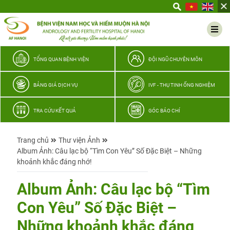
Yêu
thương
Lan
tỏa
–
TỔNG QUAN BỆNH VIỆN
ĐỘI NGŨ CHUYÊN MÔN
Trao
hy
BẢNG GIÁ DỊCH VỤ
IVF - THỤ TINH ỐNG NGHIỆM
vọng,
vun
TRA CỨU KẾT QUẢ
GÓC BÁO CHÍ
trọn
hạnh
Trang chủ
Thư viện Ảnh
phúc
Album Ảnh: Câu lạc bộ “Tìm Con Yêu” Số Đặc Biệt – Những
gia
khoảnh khắc đáng nhớ!
đình
Quân
Album Ảnh: Câu lạc bộ “Tìm
nhân
Con Yêu” Số Đặc Biệt –
Những khoảnh khắc đáng