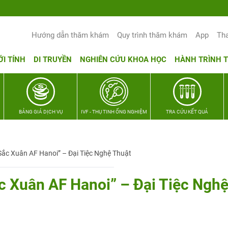
Hướng dẫn thăm khám
Quy trình thăm khám
App
Th
ỚI TÍNH
DI TRUYỀN
NGHIÊN CỨU KHOA HỌC
HÀNH TRÌNH 
BẢNG GIÁ DỊCH VỤ
IVF - THỤ TINH ỐNG NGHIỆM
TRA CỨU KẾT QUẢ
Sắc Xuân AF Hanoi” – Đại Tiệc Nghệ Thuật
c Xuân AF Hanoi” – Đại Tiệc Ngh