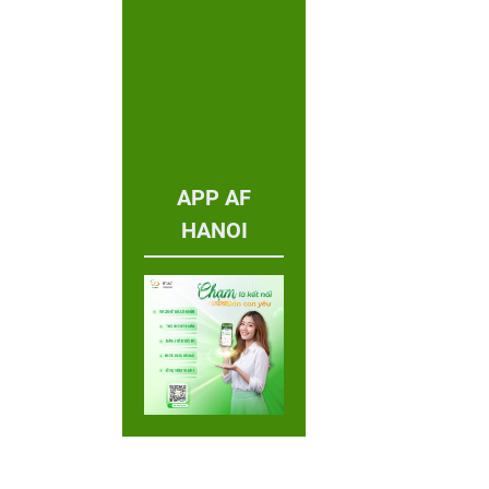
APP AF
HANOI