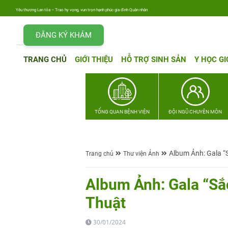
Yêu thương Lan tỏa – Trao hy vọng, vun trọn hạnh phúc gia đình Quân nhân
ĐĂNG KÝ KHÁM
TRANG CHỦ
GIỚI THIỆU
HỖ TRỢ SINH SẢN
Y HỌC GI
TỔNG QUAN BỆNH VIỆN
ĐỘI NGŨ CHUYÊN MÔN
Album Ảnh: Gala “
Trang chủ
Thư viện Ảnh
Album Ảnh: Gala “Sắ
Thuật
30/01/2024