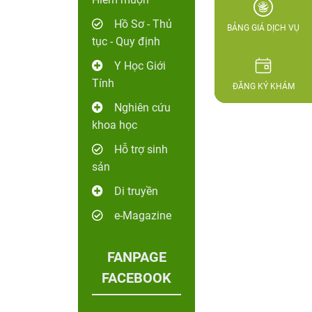
Hồ Sơ - Thủ
BẢNG GIÁ DỊCH VỤ
tục - Quy định
Y Học Giới
Tính
ĐĂNG KÝ KHÁM
Nghiên cứu
khoa học
Hỗ trợ sinh
sản
Di truyền
e-Magazine
FANPAGE
FACEBOOK