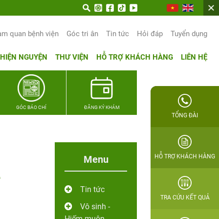
am quan bệnh viện
Góc tri ân
Tin tức
Hỏi đáp
Tuyển dụng
THIỆN NGUYỆN
THƯ VIỆN
HỖ TRỢ KHÁCH HÀNG
LIÊN HỆ
GÓC BÁO CHÍ
ĐĂNG KÝ KHÁM
TỔNG ĐÀI
HỖ TRỢ KHÁCH HÀNG
Menu
ệ
Tin tức
TRA CỨU KẾT QUẢ
Vô sinh -
Hiếm muộn