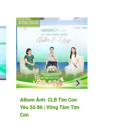
3/06/2026
8/05/2026
Album Ảnh: CLB Tìm Con
Album Ảnh: Thảo l
Yêu Số 86 | Vững Tâm Tìm
chuyên gia quốc tế
Con
PGS.TS Marcos Me
chuyên gia phôi họ
đầu châu Âu