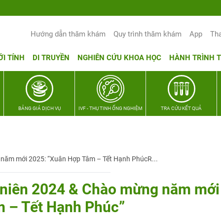
Hướng dẫn thăm khám
Quy trình thăm khám
App
Th
ỚI TÍNH
DI TRUYỀN
NGHIÊN CỨU KHOA HỌC
HÀNH TRÌNH 
BẢNG GIÁ DỊCH VỤ
IVF - THỤ TINH ỐNG NGHIỆM
TRA CỨU KẾT QUẢ
 năm mới 2025: “Xuân Hợp Tâm – Tết Hạnh PhúcR...
t niên 2024 & Chào mừng năm mới
m – Tết Hạnh Phúc”