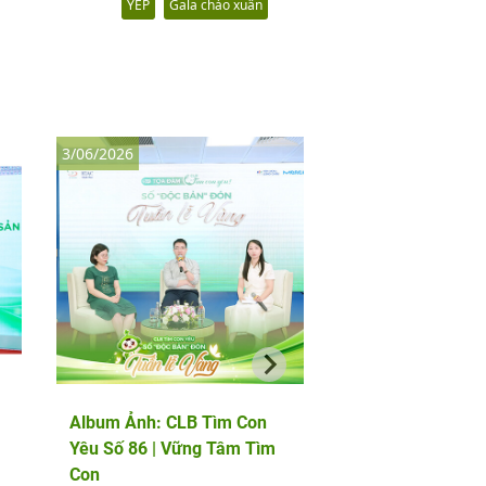
YEP
Gala chào xuân
3/06/2026
8/05/2026
Album Ảnh: CLB Tìm Con
Album Ảnh: Thảo l
Yêu Số 86 | Vững Tâm Tìm
chuyên gia quốc tế
Con
PGS.TS Marcos Me