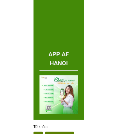
APP AF
HANOI
Từ khóa: