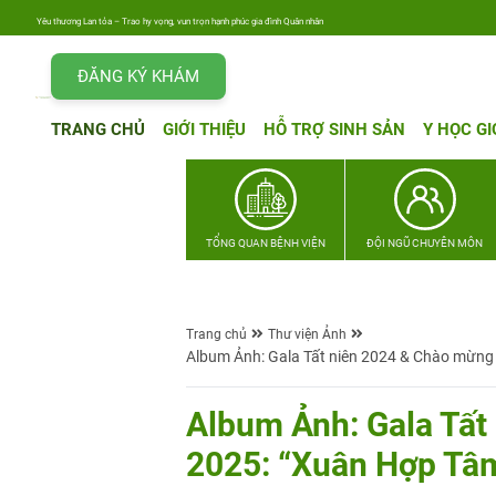
Yêu thương Lan tỏa – Trao hy vọng, vun trọn hạnh phúc gia đình Quân nhân
ĐĂNG KÝ KHÁM
TRANG CHỦ
GIỚI THIỆU
HỖ TRỢ SINH SẢN
Y HỌC GI
TỔNG QUAN BỆNH VIỆN
ĐỘI NGŨ CHUYÊN MÔN
Trang chủ
Thư viện Ảnh
Album Ảnh: Gala Tất niên 2024 & Chào mừng
Album Ảnh: Gala Tấ
2025: “Xuân Hợp Tâ