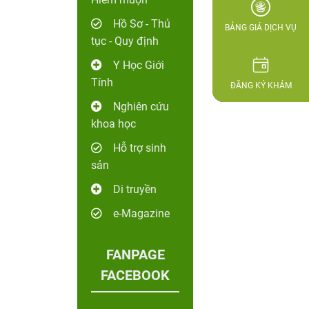
Hồ Sơ - Thủ
BẢNG GIÁ DỊCH VỤ
tục - Quy định
Y Học Giới
Tính
ĐĂNG KÝ KHÁM
Nghiên cứu
khoa học
Hỗ trợ sinh
sản
Di truyền
e-Magazine
FANPAGE
FACEBOOK