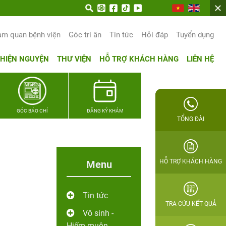
am quan bệnh viện
Góc tri ân
Tin tức
Hỏi đáp
Tuyển dụng
THIỆN NGUYỆN
THƯ VIỆN
HỖ TRỢ KHÁCH HÀNG
LIÊN HỆ
GÓC BÁO CHÍ
ĐĂNG KÝ KHÁM
TỔNG ĐÀI
HỖ TRỢ KHÁCH HÀNG
Menu
Tin tức
TRA CỨU KẾT QUẢ
Vô sinh -
Hiếm muộn