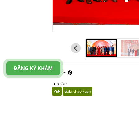
ĐĂNG KÝ KHÁM
Chia sẻ:
Từ khóa:
YEP
Gala chào xuân