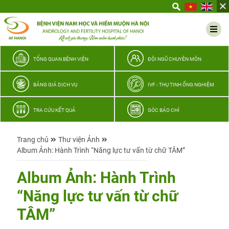
Yêu
thương
Lan
tỏa
–
TỔNG QUAN BỆNH VIỆN
ĐỘI NGŨ CHUYÊN MÔN
Trao
hy
BẢNG GIÁ DỊCH VỤ
IVF - THỤ TINH ỐNG NGHIỆM
vọng,
vun
TRA CỨU KẾT QUẢ
GÓC BÁO CHÍ
trọn
hạnh
Trang chủ
Thư viện Ảnh
phúc
Album Ảnh: Hành Trình “Năng lực tư vấn từ chữ TÂM”
gia
đình
Album Ảnh: Hành Trình
Quân
“Năng lực tư vấn từ chữ
nhân
TÂM”