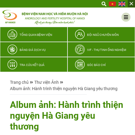
Yêu
thương
Lan
tỏa
–
TỔNG QUAN BỆNH VIỆN
ĐỘI NGŨ CHUYÊN MÔN
Trao
hy
BẢNG GIÁ DỊCH VỤ
IVF - THỤ TINH ỐNG NGHIỆM
vọng,
vun
TRA CỨU KẾT QUẢ
GÓC BÁO CHÍ
trọn
hạnh
Trang chủ
Thư viện Ảnh
phúc
Album ảnh: Hành trình thiện nguyện Hà Giang yêu thương
gia
đình
Album ảnh: Hành trình thiện
Quân
nguyện Hà Giang yêu
nhân
thương