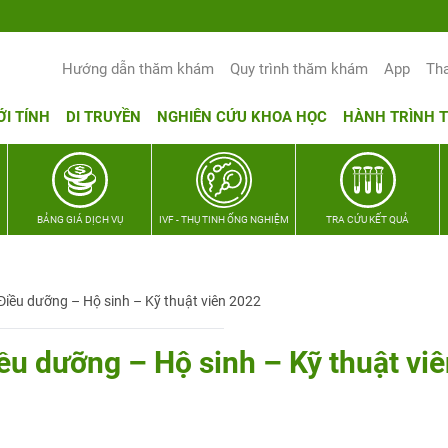
Hướng dẫn thăm khám
Quy trình thăm khám
App
Th
ỚI TÍNH
DI TRUYỀN
NGHIÊN CỨU KHOA HỌC
HÀNH TRÌNH 
BẢNG GIÁ DỊCH VỤ
IVF - THỤ TINH ỐNG NGHIỆM
TRA CỨU KẾT QUẢ
Điều dưỡng – Hộ sinh – Kỹ thuật viên 2022
ều dưỡng – Hộ sinh – Kỹ thuật vi