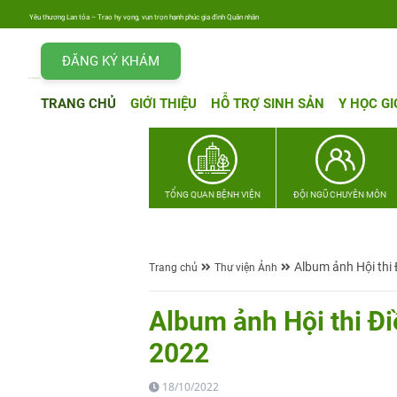
Yêu thương Lan tỏa – Trao hy vọng, vun trọn hạnh phúc gia đình Quân nhân
ĐĂNG KÝ KHÁM
TRANG CHỦ
GIỚI THIỆU
HỖ TRỢ SINH SẢN
Y HỌC GI
TỔNG QUAN BỆNH VIỆN
ĐỘI NGŨ CHUYÊN MÔN
Album ảnh Hội thi 
Trang chủ
Thư viện Ảnh
Album ảnh Hội thi Đi
2022
18/10/2022