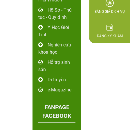
Hồ Sơ - Thủ
BẢNG GIÁ DỊCH VỤ
tục - Quy định
Y Học Giới
Tính
ĐĂNG KÝ KHÁM
Nghiên cứu
khoa học
Hỗ trợ sinh
sản
Di truyền
e-Magazine
FANPAGE
FACEBOOK