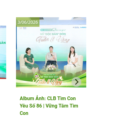
3/06/2026
8/05/2026
Album Ảnh: CLB Tìm Con
Album Ảnh: Thảo l
Yêu Số 86 | Vững Tâm Tìm
chuyên gia quốc tế
Con
PGS.TS Marcos Me
chuyên gia phôi họ
đầu châu Âu