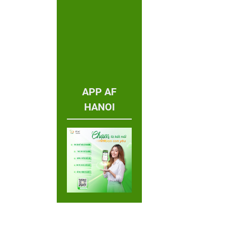
APP AF
HANOI