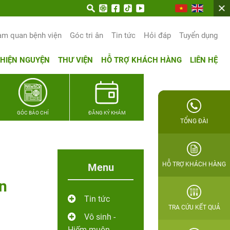
am quan bệnh viện
Góc tri ân
Tin tức
Hỏi đáp
Tuyển dụng
THIỆN NGUYỆN
THƯ VIỆN
HỖ TRỢ KHÁCH HÀNG
LIÊN HỆ
GÓC BÁO CHÍ
ĐĂNG KÝ KHÁM
TỔNG ĐÀI
HỖ TRỢ KHÁCH HÀNG
Menu
ên
Tin tức
TRA CỨU KẾT QUẢ
Vô sinh -
Hiếm muộn