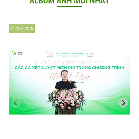
ALBUM ẢNH MỚI NHẤT
31/07/2026
2