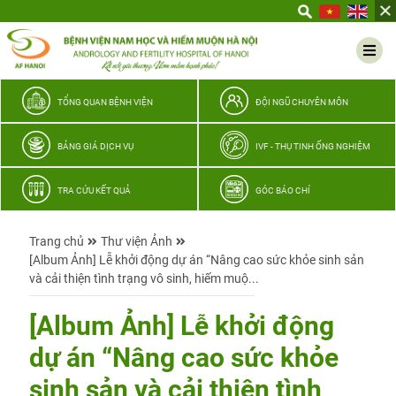
Yêu
thương
Lan
tỏa
–
TỔNG QUAN BỆNH VIỆN
ĐỘI NGŨ CHUYÊN MÔN
Trao
hy
BẢNG GIÁ DỊCH VỤ
IVF - THỤ TINH ỐNG NGHIỆM
vọng,
vun
TRA CỨU KẾT QUẢ
GÓC BÁO CHÍ
trọn
hạnh
Trang chủ
Thư viện Ảnh
phúc
[Album Ảnh] Lễ khởi động dự án “Nâng cao sức khỏe sinh sản
gia
và cải thiện tình trạng vô sinh, hiếm muộ...
đình
Quân
[Album Ảnh] Lễ khởi động
nhân
dự án “Nâng cao sức khỏe
sinh sản và cải thiện tình