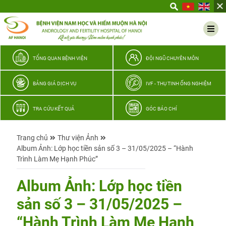
Yêu
thương
Lan
tỏa
–
TỔNG QUAN BỆNH VIỆN
ĐỘI NGŨ CHUYÊN MÔN
Trao
hy
BẢNG GIÁ DỊCH VỤ
IVF - THỤ TINH ỐNG NGHIỆM
vọng,
vun
TRA CỨU KẾT QUẢ
GÓC BÁO CHÍ
trọn
hạnh
Trang chủ
Thư viện Ảnh
phúc
Album Ảnh: Lớp học tiền sản số 3 – 31/05/2025 – “Hành
gia
Trình Làm Mẹ Hạnh Phúc”
đình
Quân
Album Ảnh: Lớp học tiền
nhân
sản số 3 – 31/05/2025 –
“Hành Trình Làm Mẹ Hạnh