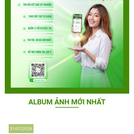
ALBUM ẢNH MỚI NHẤT
31/07/2026
2