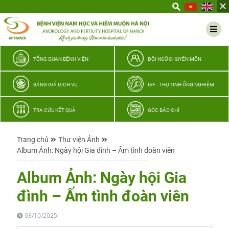
Yêu
thương
Lan
tỏa
–
TỔNG QUAN BỆNH VIỆN
ĐỘI NGŨ CHUYÊN MÔN
Trao
hy
BẢNG GIÁ DỊCH VỤ
IVF - THỤ TINH ỐNG NGHIỆM
vọng,
vun
TRA CỨU KẾT QUẢ
GÓC BÁO CHÍ
trọn
hạnh
Trang chủ
Thư viện Ảnh
phúc
Album Ảnh: Ngày hội Gia đình – Ấm tình đoàn viên
gia
đình
Album Ảnh: Ngày hội Gia
Quân
đình – Ấm tình đoàn viên
nhân
03/10/2025