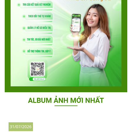
ALBUM ẢNH MỚI NHẤT
31/07/2026
2