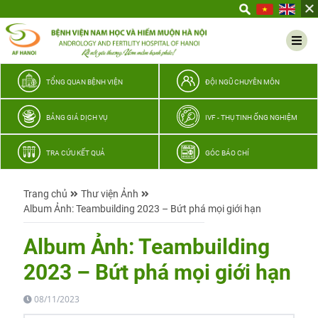
Yêu
thương
Lan
tỏa
–
TỔNG QUAN BỆNH VIỆN
ĐỘI NGŨ CHUYÊN MÔN
Trao
hy
BẢNG GIÁ DỊCH VỤ
IVF - THỤ TINH ỐNG NGHIỆM
vọng,
vun
TRA CỨU KẾT QUẢ
GÓC BÁO CHÍ
trọn
hạnh
Trang chủ
Thư viện Ảnh
phúc
Album Ảnh: Teambuilding 2023 – Bứt phá mọi giới hạn
gia
đình
Album Ảnh: Teambuilding
Quân
2023 – Bứt phá mọi giới hạn
nhân
08/11/2023