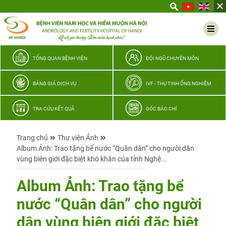
Yêu
thương
Lan
tỏa
–
TỔNG QUAN BỆNH VIỆN
ĐỘI NGŨ CHUYÊN MÔN
Trao
hy
BẢNG GIÁ DỊCH VỤ
IVF - THỤ TINH ỐNG NGHIỆM
vọng,
vun
TRA CỨU KẾT QUẢ
GÓC BÁO CHÍ
trọn
hạnh
Trang chủ
Thư viện Ảnh
phúc
Album Ảnh: Trao tặng bể nước “Quân dân” cho người dân
gia
vùng biên giới đặc biệt khó khăn của tỉnh Nghệ...
đình
Quân
Album Ảnh: Trao tặng bể
nhân
nước “Quân dân” cho người
dân vùng biên giới đặc biệt