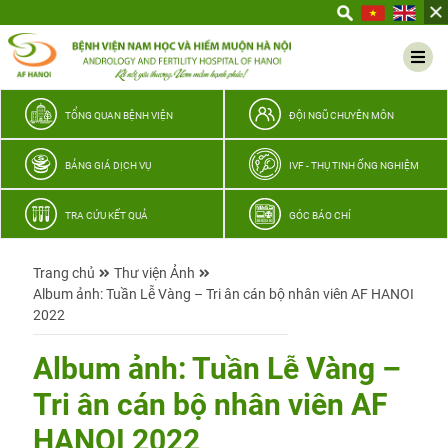
Yêu
thương
Lan
tỏa
–
TỔNG QUAN BỆNH VIỆN
ĐỘI NGŨ CHUYÊN MÔN
Trao
hy
BẢNG GIÁ DỊCH VỤ
IVF - THỤ TINH ỐNG NGHIỆM
vọng,
vun
TRA CỨU KẾT QUẢ
GÓC BÁO CHÍ
trọn
hạnh
Trang chủ
Thư viện Ảnh
phúc
Album ảnh: Tuần Lễ Vàng – Tri ân cán bộ nhân viên AF HANOI
gia
2022
đình
Quân
Album ảnh: Tuần Lễ Vàng –
nhân
Tri ân cán bộ nhân viên AF
HANOI 2022