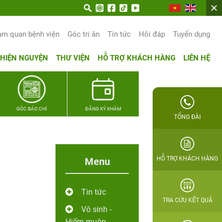
am quan bệnh viện
Góc tri ân
Tin tức
Hỏi đáp
Tuyển dụng
THIỆN NGUYỆN
THƯ VIỆN
HỖ TRỢ KHÁCH HÀNG
LIÊN HỆ
GÓC BÁO CHÍ
ĐĂNG KÝ KHÁM
TỔNG ĐÀI
HỖ TRỢ KHÁCH HÀNG
Menu
Tin tức
TRA CỨU KẾT QUẢ
Vô sinh -
Hiếm muộn