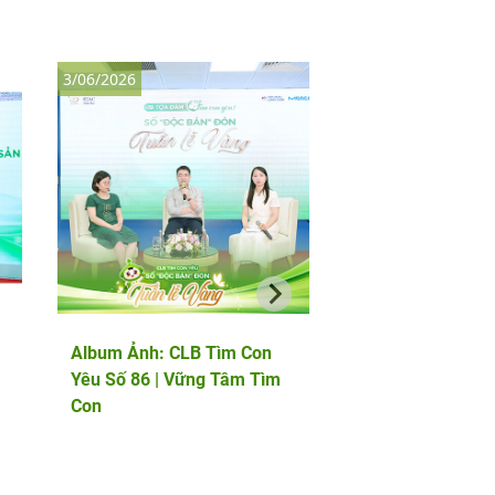
3/06/2026
8/05/2026
Album Ảnh: CLB Tìm Con
Album Ảnh: Thảo l
Yêu Số 86 | Vững Tâm Tìm
chuyên gia quốc tế
Con
PGS.TS Marcos Me
chuyên gia phôi họ
đầu châu Âu