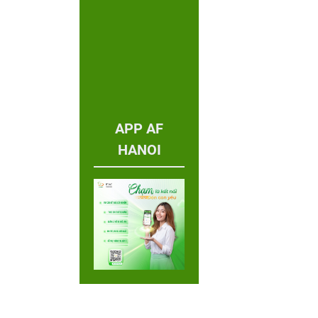
APP AF
HANOI