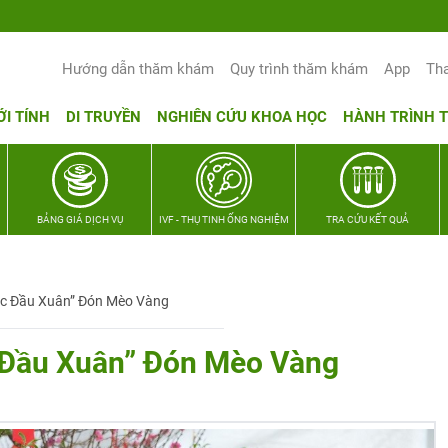
Hướng dẫn thăm khám
Quy trình thăm khám
App
Th
ỚI TÍNH
DI TRUYỀN
NGHIÊN CỨU KHOA HỌC
HÀNH TRÌNH 
BẢNG GIÁ DỊCH VỤ
IVF - THỤ TINH ỐNG NGHIỆM
TRA CỨU KẾT QUẢ
ộc Đầu Xuân” Đón Mèo Vàng
 Đầu Xuân” Đón Mèo Vàng