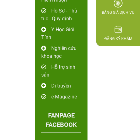
Hồ Sơ - Thủ
BẢNG GIÁ DỊCH VỤ
tục - Quy định
Y Học Giới
Tính
ĐĂNG KÝ KHÁM
Nghiên cứu
khoa học
Hỗ trợ sinh
sản
Di truyền
e-Magazine
FANPAGE
FACEBOOK