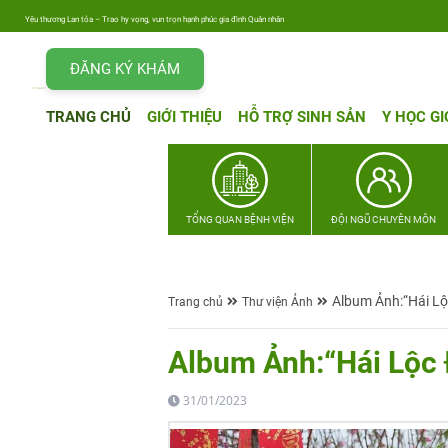
Yêu thương Lan tỏa – Trao hy vọng, vun trọn hạnh phúc gia đình Quân nhân
ĐĂNG KÝ KHÁM
TRANG CHỦ
GIỚI THIỆU
HỖ TRỢ SINH SẢN
Y HỌC GI
TỔNG QUAN BỆNH VIỆN
ĐỘI NGŨ CHUYÊN MÔN
Album Ảnh:“Hái L
Trang chủ
Thư viện Ảnh
Album Ảnh:“Hái Lộc
31/01/2023