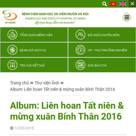
Yêu
thương
Lan
tỏa
–
TỔNG QUAN BỆNH VIỆN
ĐỘI NGŨ CHUYÊN MÔN
Trao
hy
BẢNG GIÁ DỊCH VỤ
IVF - THỤ TINH ỐNG NGHIỆM
vọng,
vun
TRA CỨU KẾT QUẢ
GÓC BÁO CHÍ
trọn
hạnh
Trang chủ
Thư viện Ảnh
phúc
Album: Liên hoan Tất niên & mừng xuân Bính Thân 2016
gia
đình
Album: Liên hoan Tất niên &
Quân
mừng xuân Bính Thân 2016
nhân
12/03/2016