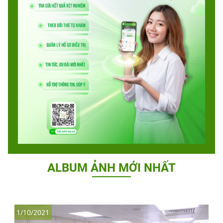
ALBUM ẢNH MỚI NHẤT
1/10/2021
1