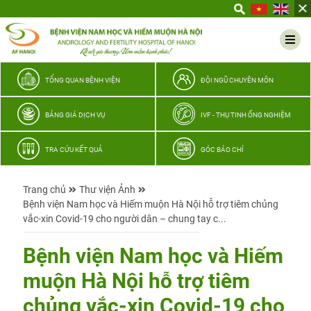
Yêu
thương
Lan
tỏa
–
TỔNG QUAN BỆNH VIỆN
ĐỘI NGŨ CHUYÊN MÔN
Trao
hy
BẢNG GIÁ DỊCH VỤ
IVF - THỤ TINH ỐNG NGHIỆM
vọng,
vun
TRA CỨU KẾT QUẢ
GÓC BÁO CHÍ
trọn
hạnh
Trang chủ
Thư viện Ảnh
phúc
Bệnh viện Nam học và Hiếm muộn Hà Nội hỗ trợ tiêm chủng
gia
vắc-xin Covid-19 cho người dân – chung tay c...
đình
Quân
Bệnh viện Nam học và Hiếm
nhân
muộn Hà Nội hỗ trợ tiêm
chủng vắc-xin Covid-19 cho