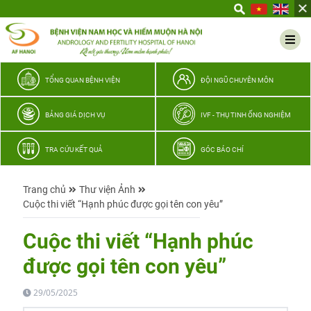
Yêu
thương
Lan
tỏa
–
TỔNG QUAN BỆNH VIỆN
ĐỘI NGŨ CHUYÊN MÔN
Trao
hy
BẢNG GIÁ DỊCH VỤ
IVF - THỤ TINH ỐNG NGHIỆM
vọng,
vun
TRA CỨU KẾT QUẢ
GÓC BÁO CHÍ
trọn
hạnh
Trang chủ
Thư viện Ảnh
phúc
Cuộc thi viết “Hạnh phúc được gọi tên con yêu”
gia
đình
Cuộc thi viết “Hạnh phúc
Quân
được gọi tên con yêu”
nhân
29/05/2025