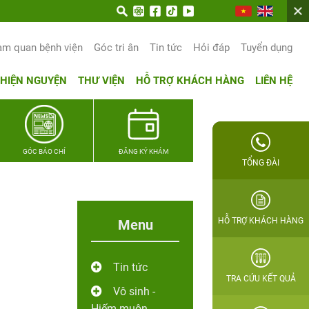
am quan bệnh viện
Góc tri ân
Tin tức
Hỏi đáp
Tuyển dụng
THIỆN NGUYỆN
THƯ VIỆN
HỖ TRỢ KHÁCH HÀNG
LIÊN HỆ
GÓC BÁO CHÍ
ĐĂNG KÝ KHÁM
TỔNG ĐÀI
HỖ TRỢ KHÁCH HÀNG
Menu
Tin tức
TRA CỨU KẾT QUẢ
Vô sinh -
Hiếm muộn