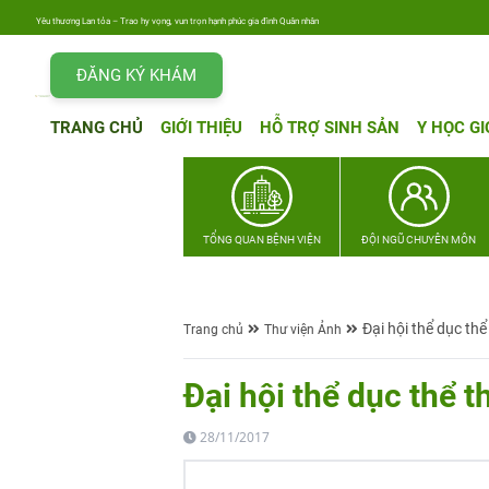
Yêu thương Lan tỏa – Trao hy vọng, vun trọn hạnh phúc gia đình Quân nhân
ĐĂNG KÝ KHÁM
TRANG CHỦ
GIỚI THIỆU
HỖ TRỢ SINH SẢN
Y HỌC GI
TỔNG QUAN BỆNH VIỆN
ĐỘI NGŨ CHUYÊN MÔN
Đại hội thể dục th
Trang chủ
Thư viện Ảnh
Đại hội thể dục thể 
28/11/2017