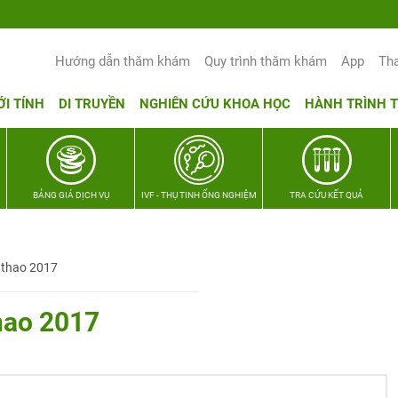
Hướng dẫn thăm khám
Quy trình thăm khám
App
Th
ỚI TÍNH
DI TRUYỀN
NGHIÊN CỨU KHOA HỌC
HÀNH TRÌNH 
BẢNG GIÁ DỊCH VỤ
IVF - THỤ TINH ỐNG NGHIỆM
TRA CỨU KẾT QUẢ
ể thao 2017
thao 2017