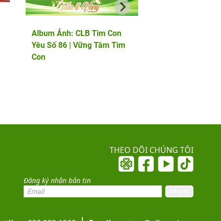
Album Ảnh: CLB Tìm Con
Album Ảnh: Thảo l
Yêu Số 86 | Vững Tâm Tìm
chuyên gia quốc tế
Con
PGS.TS Marcos Me
chuyên gia phôi họ
đầu châu Âu
THEO DÕI CHÚNG TÔI
Đăng ký nhận bản tin