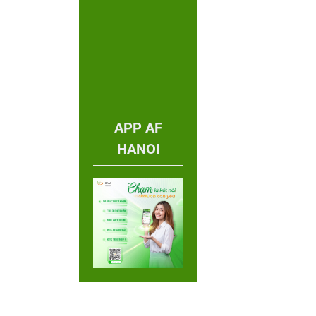
APP AF
HANOI