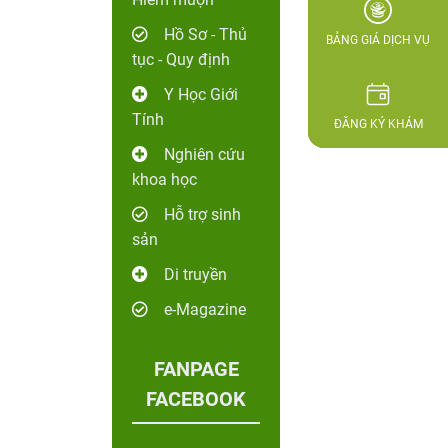
Hồ Sơ - Thủ
BẢNG GIÁ DỊCH VỤ
tục - Quy định
Y Học Giới
Tính
ĐĂNG KÝ KHÁM
Nghiên cứu
khoa học
Hỗ trợ sinh
sản
Di truyền
e-Magazine
FANPAGE
FACEBOOK