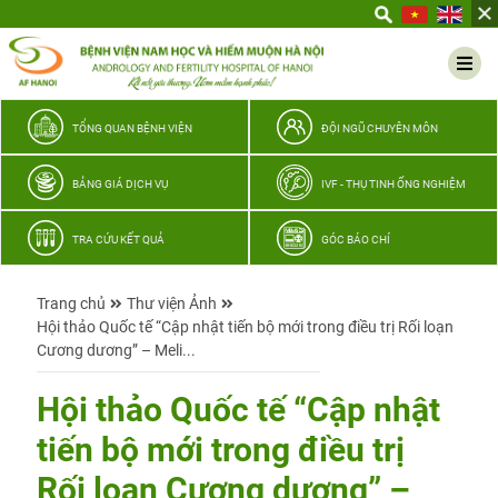
Yêu
thương
Lan
tỏa
–
TỔNG QUAN BỆNH VIỆN
ĐỘI NGŨ CHUYÊN MÔN
Trao
hy
BẢNG GIÁ DỊCH VỤ
IVF - THỤ TINH ỐNG NGHIỆM
vọng,
vun
TRA CỨU KẾT QUẢ
GÓC BÁO CHÍ
trọn
hạnh
Trang chủ
Thư viện Ảnh
phúc
Hội thảo Quốc tế “Cập nhật tiến bộ mới trong điều trị Rối loạn
gia
Cương dương” – Meli...
đình
Quân
Hội thảo Quốc tế “Cập nhật
nhân
tiến bộ mới trong điều trị
Rối loạn Cương dương” –