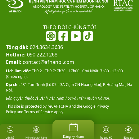
THEO DÕI CHÚNG TÔI
Tổng đài:
024.3634.3636
Hotline:
090.222.1268
Email:
contact@afhanoi.com
Lịch làm việc:
Thứ 2 - Thứ 7: 7h30 - 17h00 l Chủ Nhật: 7h30 - 12h00
(Chiều nghỉ).
Địa chỉ:
431 Tam Trinh (Lô 07 – 3A Cụm CN Hoàng Mai), P. Hoàng Mai, Hà
Nội.
Bản quyền thuộc về Bệnh viện Nam học và Hiếm muộn Hà Nội.
This site is protected by reCAPTCHA and the Google
Privacy
Policy
and
Terms of Service
apply.
Đăng ký khám
Đăng ký khám
Hỗ trợ khách hàng
Tra cứu KQ
Bảng giá
Liên hệ