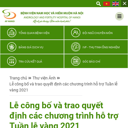
Yêu
thương
Lan
tỏa
–
TỔNG QUAN BỆNH VIỆN
ĐỘI NGŨ CHUYÊN MÔN
Trao
hy
BẢNG GIÁ DỊCH VỤ
IVF - THỤ TINH ỐNG NGHIỆM
vọng,
vun
TRA CỨU KẾT QUẢ
GÓC BÁO CHÍ
trọn
hạnh
Trang chủ
Thư viện Ảnh
phúc
Lễ công bố và trao quyết định các chương trình hỗ trợ Tuần lễ
gia
vàng 2021
đình
Quân
Lễ công bố và trao quyết
nhân
định các chương trình hỗ trợ
Tuần lễ vàng 2021