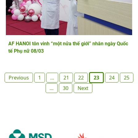
AF HANOI tôn vinh “một nửa thế giới” nhân ngày Quốc
tế Phụ nữ 08/03
Posts
Previous
1
…
21
22
23
24
25
pagination
…
30
Next