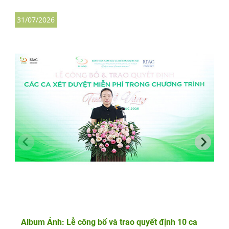
31/07/2026
2
Album Ảnh: Lễ công bố và trao quyết định 10 ca