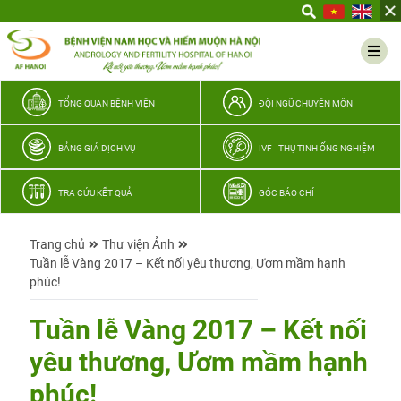
Yêu
thương
Lan
tỏa
–
TỔNG QUAN BỆNH VIỆN
ĐỘI NGŨ CHUYÊN MÔN
Trao
hy
BẢNG GIÁ DỊCH VỤ
IVF - THỤ TINH ỐNG NGHIỆM
vọng,
vun
TRA CỨU KẾT QUẢ
GÓC BÁO CHÍ
trọn
hạnh
Trang chủ
Thư viện Ảnh
phúc
Tuần lễ Vàng 2017 – Kết nối yêu thương, Ươm mầm hạnh
gia
phúc!
đình
Quân
Tuần lễ Vàng 2017 – Kết nối
nhân
yêu thương, Ươm mầm hạnh
phúc!