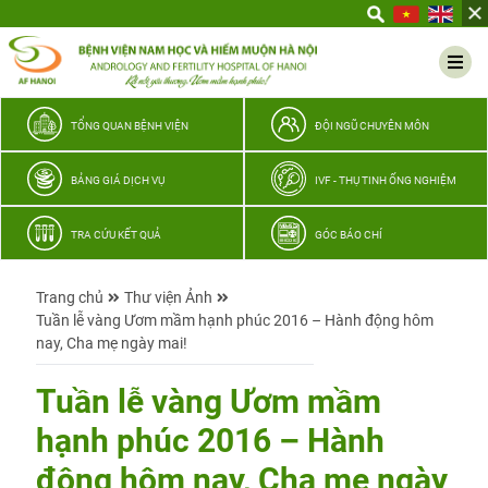
Yêu
thương
Lan
tỏa
–
TỔNG QUAN BỆNH VIỆN
ĐỘI NGŨ CHUYÊN MÔN
Trao
hy
BẢNG GIÁ DỊCH VỤ
IVF - THỤ TINH ỐNG NGHIỆM
vọng,
vun
TRA CỨU KẾT QUẢ
GÓC BÁO CHÍ
trọn
hạnh
Trang chủ
Thư viện Ảnh
phúc
Tuần lễ vàng Ươm mầm hạnh phúc 2016 – Hành động hôm
gia
nay, Cha mẹ ngày mai!
đình
Quân
Tuần lễ vàng Ươm mầm
nhân
hạnh phúc 2016 – Hành
động hôm nay, Cha mẹ ngày