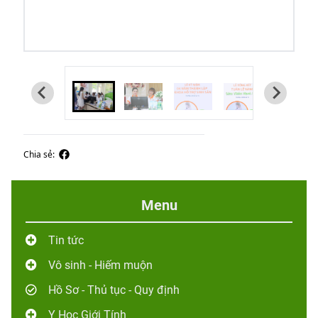
Chia sẻ:
Menu
Tin tức
Vô sinh - Hiếm muộn
Hồ Sơ - Thủ tục - Quy định
Y Học Giới Tính