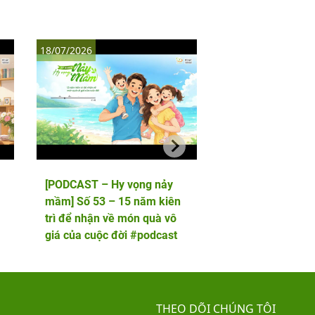
18/07/2026
11/07/2026
[PODCAST – Hy vọng nảy
[PODCAST – Hy vọ
mầm] Số 53 – 15 năm kiên
mầm] Số 52 – 5 lầ
trì để nhận về món quà vô
phôi và cái kết viê
giá của cuộc đời #podcast
hai thiên thần nhỏ
THEO DÕI CHÚNG TÔI