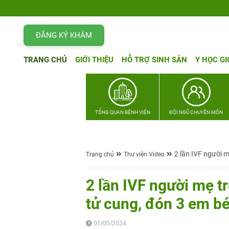
ĐĂNG KÝ KHÁM
TRANG CHỦ
GIỚI THIỆU
HỖ TRỢ SINH SẢN
Y HỌC GI
TỔNG QUAN BỆNH VIỆN
ĐỘI NGŨ CHUYÊN MÔN
2 lần IVF người 
Trang chủ
Thư viện Video
2 lần IVF người mẹ t
tử cung, đón 3 em b
01/05/2024