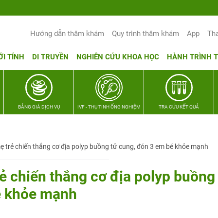
Yêu thương Lan tỏa – Trao hy vọng, vu
Hướng dẫn thăm khám
Quy trình thăm khám
App
Th
ỚI TÍNH
DI TRUYỀN
NGHIÊN CỨU KHOA HỌC
HÀNH TRÌNH 
BẢNG GIÁ DỊCH VỤ
IVF - THỤ TINH ỐNG NGHIỆM
TRA CỨU KẾT QUẢ
mẹ trẻ chiến thắng cơ địa polyp buồng tử cung, đón 3 em bé khỏe mạnh
rẻ chiến thắng cơ địa polyp buồng
é khỏe mạnh