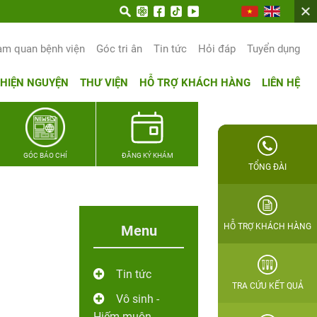
n trọn hạnh phúc gia đình Quân nhân
am quan bệnh viện
Góc tri ân
Tin tức
Hỏi đáp
Tuyển dụng
THIỆN NGUYỆN
THƯ VIỆN
HỖ TRỢ KHÁCH HÀNG
LIÊN HỆ
GÓC BÁO CHÍ
ĐĂNG KÝ KHÁM
TỔNG ĐÀI
HỖ TRỢ KHÁCH HÀNG
Menu
Tin tức
TRA CỨU KẾT QUẢ
Vô sinh -
Hiếm muộn