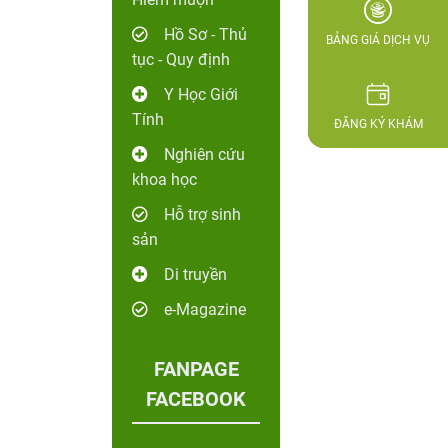
Hồ Sơ - Thủ
BẢNG GIÁ DỊCH VỤ
tục - Quy định
Y Học Giới
Tính
ĐĂNG KÝ KHÁM
Nghiên cứu
khoa học
Hỗ trợ sinh
sản
Di truyền
e-Magazine
FANPAGE
FACEBOOK