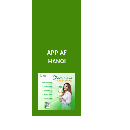
APP AF
HANOI