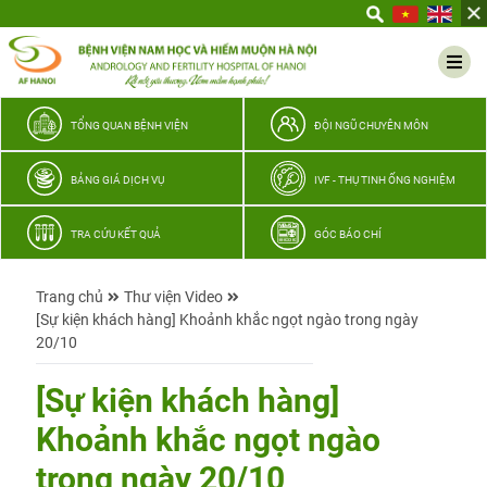
Yêu
thương
Lan
tỏa
–
TỔNG QUAN BỆNH VIỆN
ĐỘI NGŨ CHUYÊN MÔN
Trao
hy
BẢNG GIÁ DỊCH VỤ
IVF - THỤ TINH ỐNG NGHIỆM
vọng,
vun
TRA CỨU KẾT QUẢ
GÓC BÁO CHÍ
trọn
hạnh
Trang chủ
Thư viện Video
phúc
[Sự kiện khách hàng] Khoảnh khắc ngọt ngào trong ngày
gia
20/10
đình
Quân
[Sự kiện khách hàng]
nhân
Khoảnh khắc ngọt ngào
trong ngày 20/10