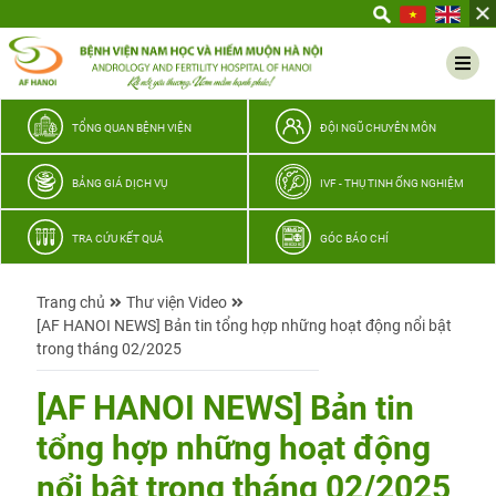
Yêu
thương
Lan
tỏa
–
TỔNG QUAN BỆNH VIỆN
ĐỘI NGŨ CHUYÊN MÔN
Trao
hy
BẢNG GIÁ DỊCH VỤ
IVF - THỤ TINH ỐNG NGHIỆM
vọng,
vun
TRA CỨU KẾT QUẢ
GÓC BÁO CHÍ
trọn
hạnh
Trang chủ
Thư viện Video
phúc
[AF HANOI NEWS] Bản tin tổng hợp những hoạt động nổi bật
gia
trong tháng 02/2025
đình
Quân
[AF HANOI NEWS] Bản tin
nhân
tổng hợp những hoạt động
nổi bật trong tháng 02/2025