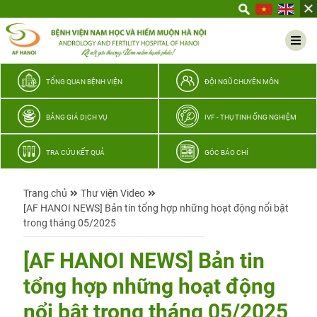
Yêu
thương
Lan
tỏa
–
TỔNG QUAN BỆNH VIỆN
ĐỘI NGŨ CHUYÊN MÔN
Trao
hy
BẢNG GIÁ DỊCH VỤ
IVF - THỤ TINH ỐNG NGHIỆM
vọng,
vun
TRA CỨU KẾT QUẢ
GÓC BÁO CHÍ
trọn
hạnh
Trang chủ
Thư viện Video
phúc
[AF HANOI NEWS] Bản tin tổng hợp những hoạt động nổi bật
gia
trong tháng 05/2025
đình
Quân
[AF HANOI NEWS] Bản tin
nhân
tổng hợp những hoạt động
nổi bật trong tháng 05/2025