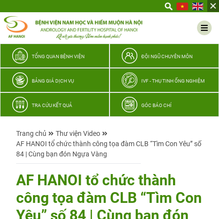
Yêu
thương
Lan
tỏa
–
TỔNG QUAN BỆNH VIỆN
ĐỘI NGŨ CHUYÊN MÔN
Trao
hy
BẢNG GIÁ DỊCH VỤ
IVF - THỤ TINH ỐNG NGHIỆM
vọng,
vun
TRA CỨU KẾT QUẢ
GÓC BÁO CHÍ
trọn
hạnh
Trang chủ
Thư viện Video
phúc
AF HANOI tổ chức thành công tọa đàm CLB “Tìm Con Yêu” số
gia
84 | Cùng bạn đón Ngựa Vàng
đình
Quân
AF HANOI tổ chức thành
nhân
công tọa đàm CLB “Tìm Con
Yêu” số 84 | Cùng bạn đón