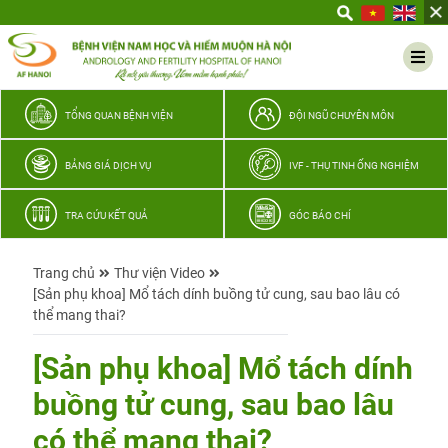
Yêu
thương
Lan
tỏa
–
TỔNG QUAN BỆNH VIỆN
ĐỘI NGŨ CHUYÊN MÔN
Trao
hy
BẢNG GIÁ DỊCH VỤ
IVF - THỤ TINH ỐNG NGHIỆM
vọng,
vun
TRA CỨU KẾT QUẢ
GÓC BÁO CHÍ
trọn
hạnh
Trang chủ
Thư viện Video
phúc
[Sản phụ khoa] Mổ tách dính buồng tử cung, sau bao lâu có
gia
thể mang thai?
đình
Quân
[Sản phụ khoa] Mổ tách dính
nhân
buồng tử cung, sau bao lâu
có thể mang thai?