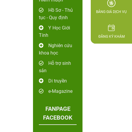
Hồ Sơ - Thủ
BẢNG GIÁ DỊCH VỤ
tục - Quy định
Y Học Giới
Tính
ĐĂNG KÝ KHÁM
Nghiên cứu
khoa học
Hỗ trợ sinh
sản
Di truyền
e-Magazine
FANPAGE
FACEBOOK