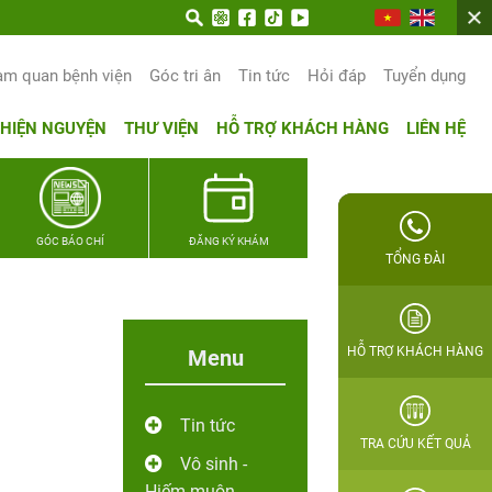
un trọn hạnh phúc gia đình Quân nhân
am quan bệnh viện
Góc tri ân
Tin tức
Hỏi đáp
Tuyển dụng
THIỆN NGUYỆN
THƯ VIỆN
HỖ TRỢ KHÁCH HÀNG
LIÊN HỆ
GÓC BÁO CHÍ
ĐĂNG KÝ KHÁM
TỔNG ĐÀI
HỖ TRỢ KHÁCH HÀNG
Menu
Tin tức
TRA CỨU KẾT QUẢ
Vô sinh -
Hiếm muộn