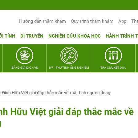
Yêu thương Lan tỏa – Trao hy vọng, v
Hướng dẫn thăm khám
Quy trình thăm khám
App
Th
ỚI TÍNH
DI TRUYỀN
NGHIÊN CỨU KHOA HỌC
HÀNH TRÌNH 
BẢNG GIÁ DỊCH VỤ
IVF - THỤ TINH ỐNG NGHIỆM
TRA CỨU KẾT QUẢ
 Đinh Hữu Việt giải đáp thắc mắc về xuất tinh ngược dòng
h Hữu Việt giải đáp thắc mắc về
g