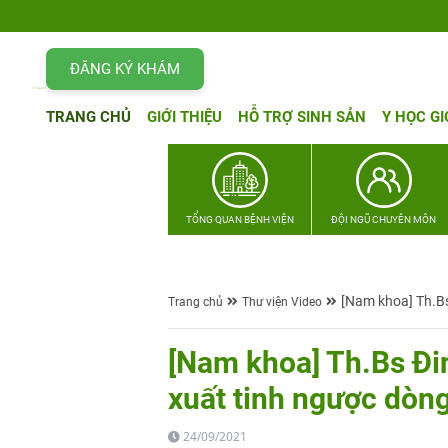
ĐĂNG KÝ KHÁM
TRANG CHỦ
GIỚI THIỆU
HỖ TRỢ SINH SẢN
Y HỌC GI
TỔNG QUAN BỆNH VIỆN
ĐỘI NGŨ CHUYÊN MÔN
[Nam khoa] Th.Bs
Trang chủ
Thư viện Video
[Nam khoa] Th.Bs Đin
xuất tinh ngược dòn
24/09/2021