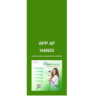
APP AF
HANOI