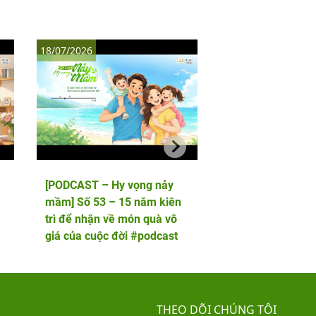
18/07/2026
11/07/2026
[PODCAST – Hy vọng nảy
[PODCAST – Hy vọ
mầm] Số 53 – 15 năm kiên
mầm] Số 52 – 5 lầ
trì để nhận về món quà vô
phôi và cái kết viê
giá của cuộc đời #podcast
hai thiên thần nhỏ
THEO DÕI CHÚNG TÔI