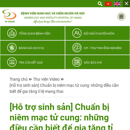
Yêu
thương
Lan
tỏa
–
TỔNG QUAN BỆNH VIỆN
ĐỘI NGŨ CHUYÊN MÔN
Trao
hy
BẢNG GIÁ DỊCH VỤ
IVF - THỤ TINH ỐNG NGHIỆM
vọng,
vun
TRA CỨU KẾT QUẢ
GÓC BÁO CHÍ
trọn
hạnh
Trang chủ
Thư viện Video
phúc
[Hỗ trợ sinh sản] Chuẩn bị niêm mạc tử cung: những điều cần
gia
biết để gia tăng tỉ lệ mang thai
đình
Quân
[Hỗ trợ sinh sản] Chuẩn bị
nhân
niêm mạc tử cung: những
điều cần biết để gia tăng tỉ