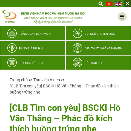
Yêu
thương
Lan
tỏa
–
TỔNG QUAN BỆNH VIỆN
ĐỘI NGŨ CHUYÊN MÔN
Trao
hy
BẢNG GIÁ DỊCH VỤ
IVF - THỤ TINH ỐNG NGHIỆM
vọng,
vun
TRA CỨU KẾT QUẢ
GÓC BÁO CHÍ
trọn
hạnh
Trang chủ
Thư viện Video
phúc
[CLB Tìm con yêu] BSCKI Hồ Văn Thắng – Phác đồ kích thích
gia
buồng trứng nhẹ
đình
Quân
[CLB Tìm con yêu] BSCKI Hồ
nhân
Văn Thắng – Phác đồ kích
thích buồng trứng nhẹ