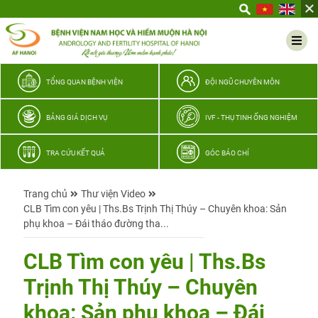
Yêu
thương
Lan
tỏa
–
TỔNG QUAN BỆNH VIỆN
ĐỘI NGŨ CHUYÊN MÔN
Trao
hy
BẢNG GIÁ DỊCH VỤ
IVF - THỤ TINH ỐNG NGHIỆM
vọng,
vun
TRA CỨU KẾT QUẢ
GÓC BÁO CHÍ
trọn
hạnh
Trang chủ
Thư viện Video
phúc
CLB Tìm con yêu | Ths.Bs Trịnh Thị Thúy – Chuyên khoa: Sản
gia
phụ khoa – Đái tháo đường tha...
đình
Quân
CLB Tìm con yêu | Ths.Bs
nhân
Trịnh Thị Thúy – Chuyên
khoa: Sản phụ khoa – Đái