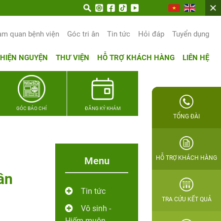
 trọn hạnh phúc gia đình Quân nhân
am quan bệnh viện
Góc tri ân
Tin tức
Hỏi đáp
Tuyển dụng
THIỆN NGUYỆN
THƯ VIỆN
HỖ TRỢ KHÁCH HÀNG
LIÊN HỆ
GÓC BÁO CHÍ
ĐĂNG KÝ KHÁM
TỔNG ĐÀI
HỖ TRỢ KHÁCH HÀNG
Menu
ân
Tin tức
TRA CỨU KẾT QUẢ
Vô sinh -
Hiếm muộn