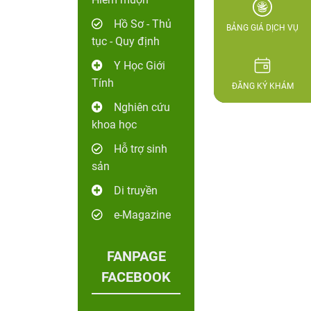
Hồ Sơ - Thủ
BẢNG GIÁ DỊCH VỤ
tục - Quy định
Y Học Giới
Tính
ĐĂNG KÝ KHÁM
Nghiên cứu
khoa học
Hỗ trợ sinh
sản
Di truyền
e-Magazine
FANPAGE
FACEBOOK