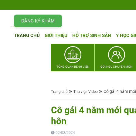
ĐĂNG KÝ KHÁM
TRANG CHỦ
GIỚI THIỆU
HỖ TRỢ SINH SẢN
Y HỌC GI
TỔNG QUAN BỆNH VIỆN
ĐỘI NGŨ CHUYÊN MÔN
Cô gái 4 năm mới
Trang chủ
Thư viện Video
Cô gái 4 năm mới qu
hôn
02/02/2024