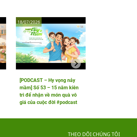
18/07/2026
11/07/2026
[PODCAST – Hy vọng nảy
[PODCAST – Hy vọ
mầm] Số 53 – 15 năm kiên
mầm] Số 52 – 5 lầ
trì để nhận về món quà vô
phôi và cái kết viê
giá của cuộc đời #podcast
hai thiên thần nhỏ
THEO DÕI CHÚNG TÔI