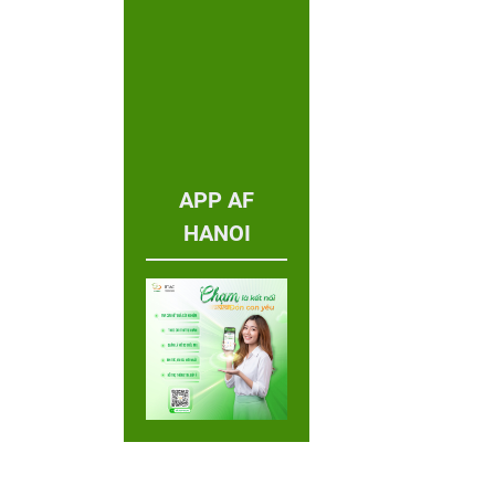
APP AF
HANOI