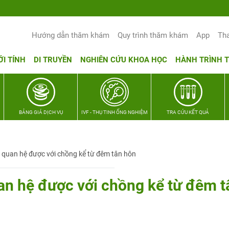
Yêu thương Lan tỏa – Trao hy vọng, vun
Hướng dẫn thăm khám
Quy trình thăm khám
App
Th
ỚI TÍNH
DI TRUYỀN
NGHIÊN CỨU KHOA HỌC
HÀNH TRÌNH 
BẢNG GIÁ DỊCH VỤ
IVF - THỤ TINH ỐNG NGHIỆM
TRA CỨU KẾT QUẢ
 quan hệ được với chồng kể từ đêm tân hôn
an hệ được với chồng kể từ đêm t