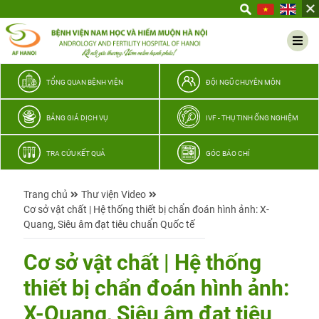
Yêu
thương
Lan
tỏa
–
TỔNG QUAN BỆNH VIỆN
ĐỘI NGŨ CHUYÊN MÔN
Trao
hy
BẢNG GIÁ DỊCH VỤ
IVF - THỤ TINH ỐNG NGHIỆM
vọng,
vun
TRA CỨU KẾT QUẢ
GÓC BÁO CHÍ
trọn
hạnh
Trang chủ
Thư viện Video
phúc
Cơ sở vật chất | Hệ thống thiết bị chẩn đoán hình ảnh: X-
gia
Quang, Siêu âm đạt tiêu chuẩn Quốc tế
đình
Quân
Cơ sở vật chất | Hệ thống
nhân
thiết bị chẩn đoán hình ảnh:
X-Quang, Siêu âm đạt tiêu