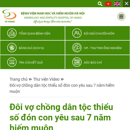
Yêu
thương
Lan
tỏa
–
TỔNG QUAN BỆNH VIỆN
ĐỘI NGŨ CHUYÊN MÔN
Trao
hy
BẢNG GIÁ DỊCH VỤ
IVF - THỤ TINH ỐNG NGHIỆM
vọng,
vun
TRA CỨU KẾT QUẢ
GÓC BÁO CHÍ
trọn
hạnh
Trang chủ
Thư viện Video
phúc
Đôi vợ chồng dân tộc thiểu số đón con yêu sau 7 năm hiếm
gia
muộn
đình
Quân
Đôi vợ chồng dân tộc thiểu
nhân
số đón con yêu sau 7 năm
hiếm muộn