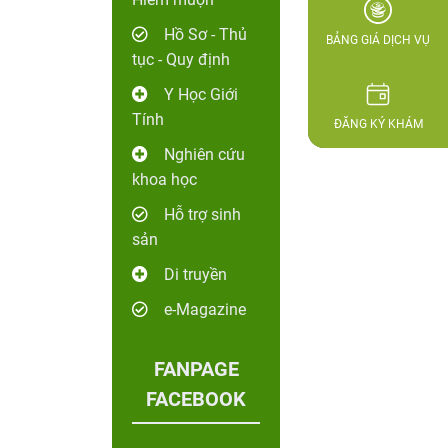
Hồ Sơ - Thủ
BẢNG GIÁ DỊCH VỤ
tục - Quy định
Y Học Giới
Tính
ĐĂNG KÝ KHÁM
Nghiên cứu
khoa học
Hỗ trợ sinh
sản
Di truyền
e-Magazine
FANPAGE
FACEBOOK