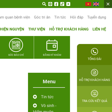
vọng, vun trọn hạnh phúc gia đình Quân nhân
am quan bệnh viện
Góc tri ân
Tin tức
Hỏi đáp
Tuyển dụng
THIỆN NGUYỆN
THƯ VIỆN
HỖ TRỢ KHÁCH HÀNG
LIÊN HỆ
GÓC BÁO CHÍ
ĐĂNG KÝ KHÁM
TỔNG ĐÀI
HỖ TRỢ KHÁCH HÀNG
Menu
Tin tức
TRA CỨU KẾT QUẢ
Vô sinh -
Hiếm muộn