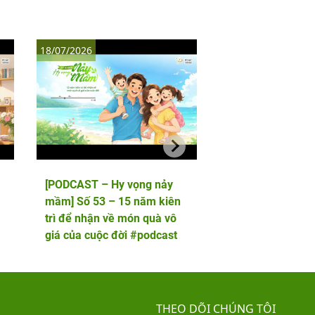
18/07/2026
11/07/2026
[PODCAST – Hy vọng nảy
[PODCAST – Hy vọ
mầm] Số 53 – 15 năm kiên
mầm] Số 52 – 5 lầ
trì để nhận về món quà vô
phôi và cái kết viê
giá của cuộc đời #podcast
hai thiên thần nhỏ
THEO DÕI CHÚNG TÔI