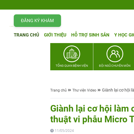
ĐĂNG KÝ KHÁM
TRANG CHỦ
GIỚI THIỆU
HỖ TRỢ SINH SẢN
Y HỌC GI
TỔNG QUAN BỆNH VIỆN
ĐỘI NGŨ CHUYÊN MÔN
Giành lại cơ hội 
Trang chủ
Thư viện Video
Giành lại cơ hội làm 
thuật vi phẫu Micro 
11/05/2024