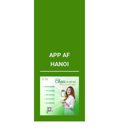
APP AF
HANOI