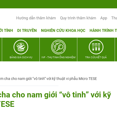
Yêu thương Lan tỏa – Trao hy 
Hướng dẫn thăm khám
Quy trình thăm khám
App
Th
ỚI TÍNH
DI TRUYỀN
NGHIÊN CỨU KHOA HỌC
HÀNH TRÌNH 
BẢNG GIÁ DỊCH VỤ
IVF - THỤ TINH ỐNG NGHIỆM
TRA CỨU KẾT QUẢ
làm cha cho nam giới “vô tinh” với kỹ thuật vi phẫu Micro TESE
cha cho nam giới “vô tinh” với kỹ
TESE