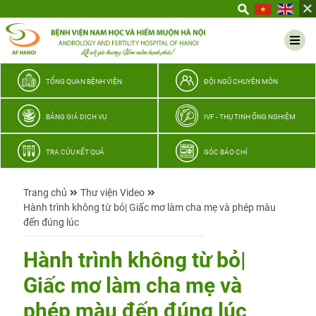
Yêu
thương
Lan
tỏa
–
TỔNG QUAN BỆNH VIỆN
ĐỘI NGŨ CHUYÊN MÔN
Trao
hy
BẢNG GIÁ DỊCH VỤ
IVF - THỤ TINH ỐNG NGHIỆM
vọng,
vun
TRA CỨU KẾT QUẢ
GÓC BÁO CHÍ
trọn
hạnh
Trang chủ
Thư viện Video
phúc
Hành trình không từ bỏ| Giấc mơ làm cha mẹ và phép màu
gia
đến đúng lúc
đình
Quân
Hành trình không từ bỏ|
nhân
Giấc mơ làm cha mẹ và
phép màu đến đúng lúc