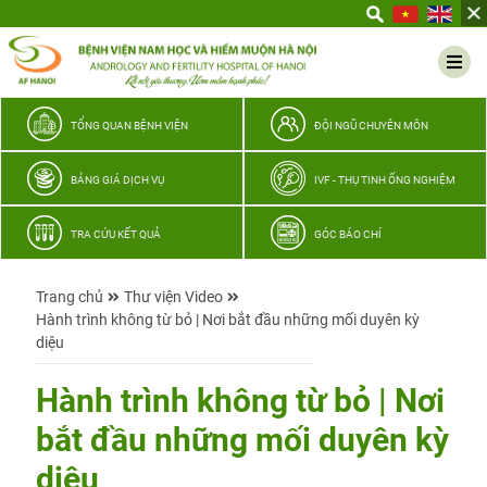
Yêu
thương
Lan
tỏa
–
TỔNG QUAN BỆNH VIỆN
ĐỘI NGŨ CHUYÊN MÔN
Trao
hy
BẢNG GIÁ DỊCH VỤ
IVF - THỤ TINH ỐNG NGHIỆM
vọng,
vun
TRA CỨU KẾT QUẢ
GÓC BÁO CHÍ
trọn
hạnh
Trang chủ
Thư viện Video
phúc
Hành trình không từ bỏ | Nơi bắt đầu những mối duyên kỳ
gia
diệu
đình
Quân
Hành trình không từ bỏ | Nơi
nhân
bắt đầu những mối duyên kỳ
diệu