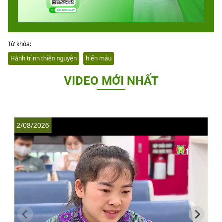
Từ khóa:
Hành trình thiện nguyện
hiến máu
VIDEO MỚI NHẤT
2/08/2026
1