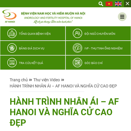
Yêu
thương
Lan
tỏa
–
TỔNG QUAN BỆNH VIỆN
ĐỘI NGŨ CHUYÊN MÔN
Trao
hy
BẢNG GIÁ DỊCH VỤ
IVF - THỤ TINH ỐNG NGHIỆM
vọng,
vun
TRA CỨU KẾT QUẢ
GÓC BÁO CHÍ
trọn
hạnh
Trang chủ
Thư viện Video
phúc
HÀNH TRÌNH NHÂN ÁI – AF HANOI VÀ NGHĨA CỬ CAO ĐẸP
gia
đình
HÀNH TRÌNH NHÂN ÁI – AF
Quân
HANOI VÀ NGHĨA CỬ CAO
nhân
ĐẸP