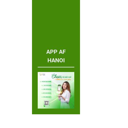
APP AF
HANOI