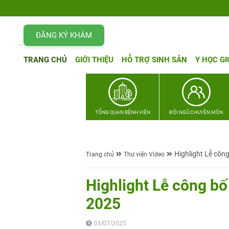
ĐĂNG KÝ KHÁM
TRANG CHỦ
GIỚI THIỆU
HỖ TRỢ SINH SẢN
Y HỌC GI
TỔNG QUAN BỆNH VIỆN
ĐỘI NGŨ CHUYÊN MÔN
Highlight Lễ công
Trang chủ
Thư viện Video
Highlight Lễ công bố
2025
03/07/2025