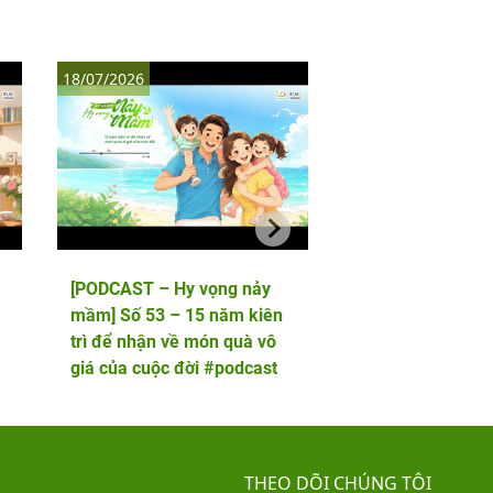
18/07/2026
11/07/2026
[PODCAST – Hy vọng nảy
[PODCAST – Hy vọ
mầm] Số 53 – 15 năm kiên
mầm] Số 52 – 5 lầ
trì để nhận về món quà vô
phôi và cái kết viê
giá của cuộc đời #podcast
hai thiên thần nhỏ
THEO DÕI CHÚNG TÔI