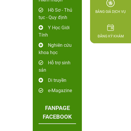
Hồ Sơ - Thủ
BẢNG GIÁ DỊCH VỤ
tục - Quy định
Y Học Giới
Tính
ĐĂNG KÝ KHÁM
Nghiên cứu
khoa học
Hỗ trợ sinh
sản
Di truyền
e-Magazine
FANPAGE
FACEBOOK