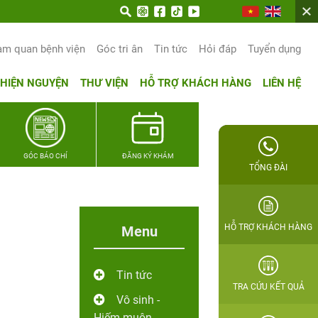
n trọn hạnh phúc gia đình Quân nhân
am quan bệnh viện
Góc tri ân
Tin tức
Hỏi đáp
Tuyển dụng
THIỆN NGUYỆN
THƯ VIỆN
HỖ TRỢ KHÁCH HÀNG
LIÊN HỆ
GÓC BÁO CHÍ
ĐĂNG KÝ KHÁM
TỔNG ĐÀI
HỖ TRỢ KHÁCH HÀNG
Menu
Tin tức
TRA CỨU KẾT QUẢ
Vô sinh -
Hiếm muộn