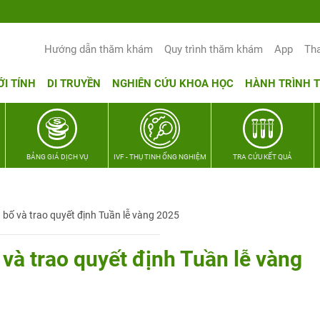
Yêu thương Lan tỏa – Trao hy vọng, vu
Hướng dẫn thăm khám
Quy trình thăm khám
App
Th
ỚI TÍNH
DI TRUYỀN
NGHIÊN CỨU KHOA HỌC
HÀNH TRÌNH 
BẢNG GIÁ DỊCH VỤ
IVF - THỤ TINH ỐNG NGHIỆM
TRA CỨU KẾT QUẢ
 bố và trao quyết định Tuần lễ vàng 2025
 và trao quyết định Tuần lễ vàng