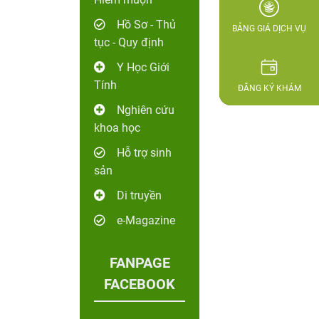
Hồ Sơ - Thủ
BẢNG GIÁ DỊCH VỤ
tục - Quy định
Y Học Giới
Tính
ĐĂNG KÝ KHÁM
Nghiên cứu
khoa học
Hỗ trợ sinh
sản
Di truyền
e-Magazine
FANPAGE
FACEBOOK