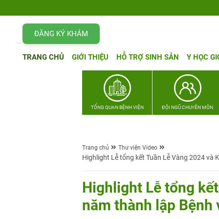
ĐĂNG KÝ KHÁM
TRANG CHỦ
GIỚI THIỆU
HỖ TRỢ SINH SẢN
Y HỌC GI
TỔNG QUAN BỆNH VIỆN
ĐỘI NGŨ CHUYÊN MÔN
Trang chủ
Thư viện Video
Highlight Lễ tổng kết Tuần Lễ Vàng 2024 và 
Highlight Lễ tổng kế
năm thành lập Bệnh 