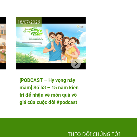
18/07/2026
11/07/2026
[PODCAST – Hy vọng nảy
[PODCAST – Hy vọ
mầm] Số 53 – 15 năm kiên
mầm] Số 52 – 5 lầ
trì để nhận về món quà vô
phôi và cái kết viê
giá của cuộc đời #podcast
hai thiên thần nhỏ
THEO DÕI CHÚNG TÔI