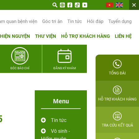
rọn hạnh phúc gia đình Quân nhân
am quan bệnh viện
Góc tri ân
Tin tức
Hỏi đáp
Tuyển dụng
THIỆN NGUYỆN
THƯ VIỆN
HỖ TRỢ KHÁCH HÀNG
LIÊN HỆ
GÓC BÁO CHÍ
ĐĂNG KÝ KHÁM
TỔNG ĐÀI
HỖ TRỢ KHÁCH HÀNG
Menu
5
Tin tức
TRA CỨU KẾT QUẢ
Vô sinh -
Hiếm muộn