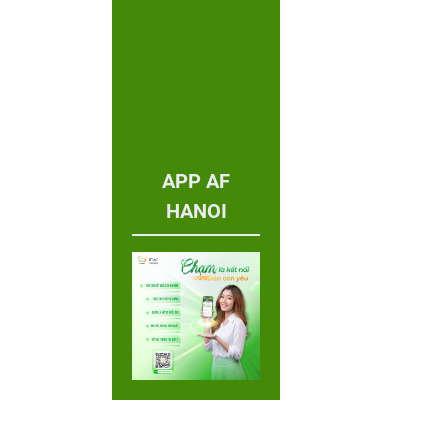
APP AF
HANOI