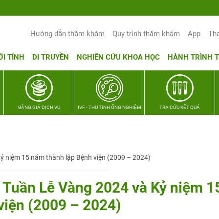
Yêu thương Lan tỏa – Trao hy vọng, vun t
Hướng dẫn thăm khám
Quy trình thăm khám
App
Th
ỚI TÍNH
DI TRUYỀN
NGHIÊN CỨU KHOA HỌC
HÀNH TRÌNH 
BẢNG GIÁ DỊCH VỤ
IVF - THỤ TINH ỐNG NGHIỆM
TRA CỨU KẾT QUẢ
Kỷ niệm 15 năm thành lập Bệnh viện (2009 – 2024)
t Tuần Lễ Vàng 2024 và Kỷ niệm 1
viện (2009 – 2024)