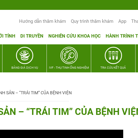
Yêu thương Lan tỏa – Trao hy vọng, vu
Hướng dẫn thăm khám
Quy trình thăm khám
App
Th
ỚI TÍNH
DI TRUYỀN
NGHIÊN CỨU KHOA HỌC
HÀNH TRÌNH 
BẢNG GIÁ DỊCH VỤ
IVF - THỤ TINH ỐNG NGHIỆM
TRA CỨU KẾT QUẢ
NH SẢN – “TRÁI TIM” CỦA BỆNH VIỆN
SẢN – “TRÁI TIM” CỦA BỆNH VIỆ