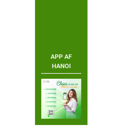
APP AF
HANOI