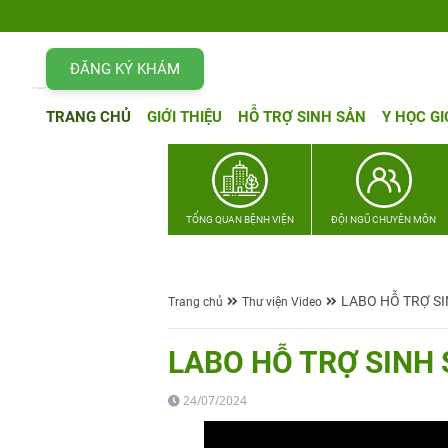
ĐĂNG KÝ KHÁM
TRANG CHỦ
GIỚI THIỆU
HỖ TRỢ SINH SẢN
Y HỌC GI
TỔNG QUAN BỆNH VIỆN
ĐỘI NGŨ CHUYÊN MÔN
LABO HỖ TRỢ SI
Trang chủ
Thư viện Video
LABO HỖ TRỢ SINH 
24/07/2024