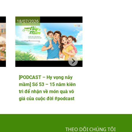
18/07/2026
11/07/2026
[PODCAST – Hy vọng nảy
[PODCAST – Hy vọ
mầm] Số 53 – 15 năm kiên
mầm] Số 52 – 5 lầ
trì để nhận về món quà vô
phôi và cái kết viê
giá của cuộc đời #podcast
hai thiên thần nhỏ
THEO DÕI CHÚNG TÔI