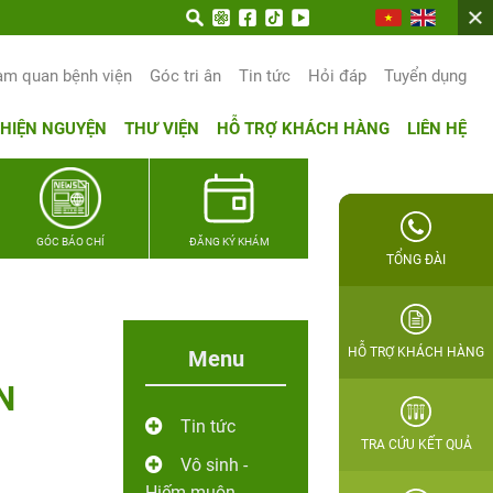
n trọn hạnh phúc gia đình Quân nhân
am quan bệnh viện
Góc tri ân
Tin tức
Hỏi đáp
Tuyển dụng
THIỆN NGUYỆN
THƯ VIỆN
HỖ TRỢ KHÁCH HÀNG
LIÊN HỆ
GÓC BÁO CHÍ
ĐĂNG KÝ KHÁM
TỔNG ĐÀI
HỖ TRỢ KHÁCH HÀNG
Menu
N
Tin tức
TRA CỨU KẾT QUẢ
Vô sinh -
Hiếm muộn