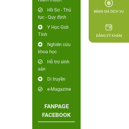
Hồ Sơ - Thủ
BẢNG GIÁ DỊCH VỤ
tục - Quy định
Y Học Giới
Tính
ĐĂNG KÝ KHÁM
Nghiên cứu
khoa học
Hỗ trợ sinh
sản
Di truyền
e-Magazine
FANPAGE
FACEBOOK