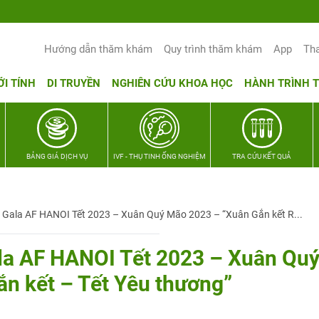
Yêu thương Lan tỏa – Trao hy vọng, vun 
Hướng dẫn thăm khám
Quy trình thăm khám
App
Th
ỚI TÍNH
DI TRUYỀN
NGHIÊN CỨU KHOA HỌC
HÀNH TRÌNH 
BẢNG GIÁ DỊCH VỤ
IVF - THỤ TINH ỐNG NGHIỆM
TRA CỨU KẾT QUẢ
ht Gala AF HANOI Tết 2023 – Xuân Quý Mão 2023 – “Xuân Gắn kết R...
Gala AF HANOI Tết 2023 – Xuân Qu
n kết – Tết Yêu thương”