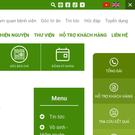
trọn hạnh phúc gia đình Quân nhân
am quan bệnh viện
Góc tri ân
Tin tức
Hỏi đáp
Tuyển dụng
THIỆN NGUYỆN
THƯ VIỆN
HỖ TRỢ KHÁCH HÀNG
LIÊN HỆ
GÓC BÁO CHÍ
ĐĂNG KÝ KHÁM
TỔNG ĐÀI
HỖ TRỢ KHÁCH HÀNG
Menu
ý
Tin tức
TRA CỨU KẾT QUẢ
Vô sinh -
Hiếm muộn