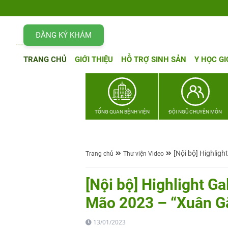
ĐĂNG KÝ KHÁM
TRANG CHỦ
GIỚI THIỆU
HỖ TRỢ SINH SẢN
Y HỌC GI
TỔNG QUAN BỆNH VIỆN
ĐỘI NGŨ CHUYÊN MÔN
[Nội bộ] Highlig
Trang chủ
Thư viện Video
[Nội bộ] Highlight 
Mão 2023 – “Xuân Gắ
13/01/2023