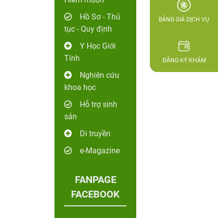
Hồ Sơ - Thủ
BẢNG GIÁ DỊCH VỤ
tục - Quy định
Y Học Giới
Tính
ĐĂNG KÝ KHÁM
Nghiên cứu
khoa học
Hỗ trợ sinh
sản
Di truyền
e-Magazine
FANPAGE
FACEBOOK