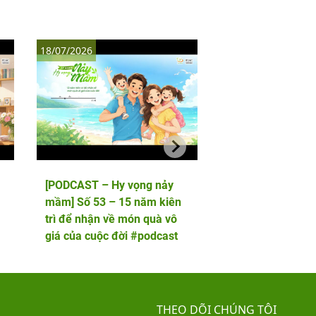
18/07/2026
11/07/2026
[PODCAST – Hy vọng nảy
[PODCAST – Hy vọ
mầm] Số 53 – 15 năm kiên
mầm] Số 52 – 5 lầ
trì để nhận về món quà vô
phôi và cái kết viê
giá của cuộc đời #podcast
hai thiên thần nhỏ
THEO DÕI CHÚNG TÔI