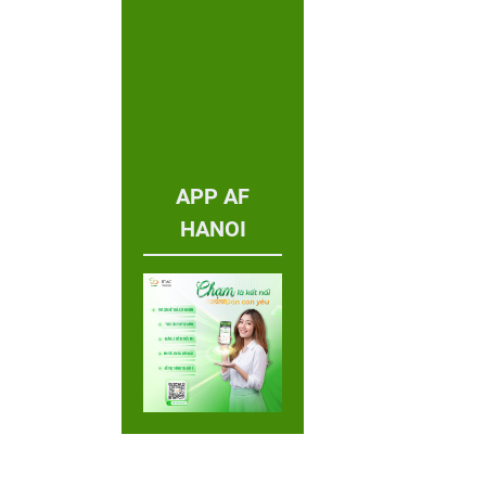
APP AF
HANOI