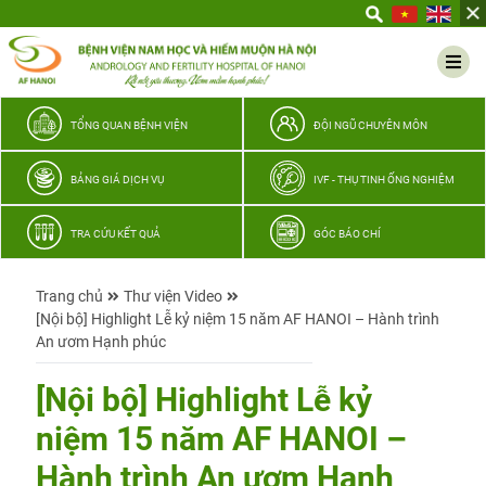
Yêu
thương
Lan
tỏa
–
TỔNG QUAN BỆNH VIỆN
ĐỘI NGŨ CHUYÊN MÔN
Trao
hy
BẢNG GIÁ DỊCH VỤ
IVF - THỤ TINH ỐNG NGHIỆM
vọng,
vun
TRA CỨU KẾT QUẢ
GÓC BÁO CHÍ
trọn
hạnh
Trang chủ
Thư viện Video
phúc
[Nội bộ] Highlight Lễ kỷ niệm 15 năm AF HANOI – Hành trình
gia
An ươm Hạnh phúc
đình
Quân
[Nội bộ] Highlight Lễ kỷ
nhân
niệm 15 năm AF HANOI –
Hành trình An ươm Hạnh