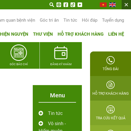
trọn hạnh phúc gia đình Quân nhân
am quan bệnh viện
Góc tri ân
Tin tức
Hỏi đáp
Tuyển dụng
THIỆN NGUYỆN
THƯ VIỆN
HỖ TRỢ KHÁCH HÀNG
LIÊN HỆ
GÓC BÁO CHÍ
ĐĂNG KÝ KHÁM
TỔNG ĐÀI
HỖ TRỢ KHÁCH HÀNG
Menu
Tin tức
TRA CỨU KẾT QUẢ
Vô sinh -
Hiếm muộn