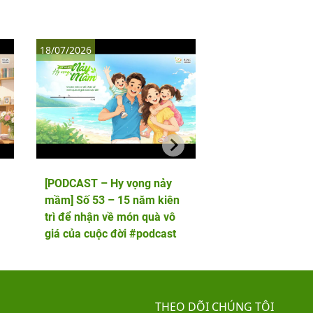
18/07/2026
11/07/2026
[PODCAST – Hy vọng nảy
[PODCAST – Hy vọ
mầm] Số 53 – 15 năm kiên
mầm] Số 52 – 5 lầ
trì để nhận về món quà vô
phôi và cái kết viê
giá của cuộc đời #podcast
hai thiên thần nhỏ
THEO DÕI CHÚNG TÔI