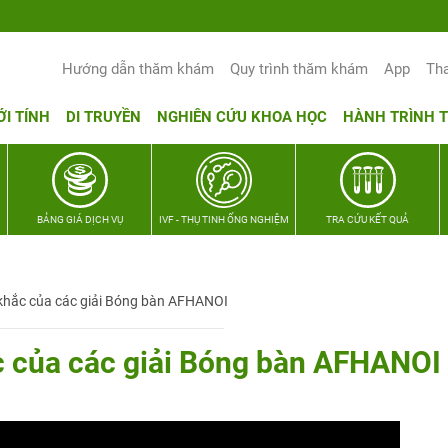
Yêu thương Lan tỏa – Trao hy vọng, vun 
Hướng dẫn thăm khám
Quy trình thăm khám
App
Th
ỚI TÍNH
DI TRUYỀN
NGHIÊN CỨU KHOA HỌC
HÀNH TRÌNH 
BẢNG GIÁ DỊCH VỤ
IVF - THỤ TINH ỐNG NGHIỆM
TRA CỨU KẾT QUẢ
 khắc của các giải Bóng bàn AFHANOI
c của các giải Bóng bàn AFHANOI