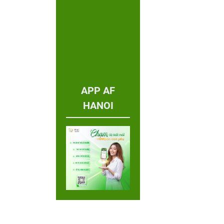
APP AF
HANOI