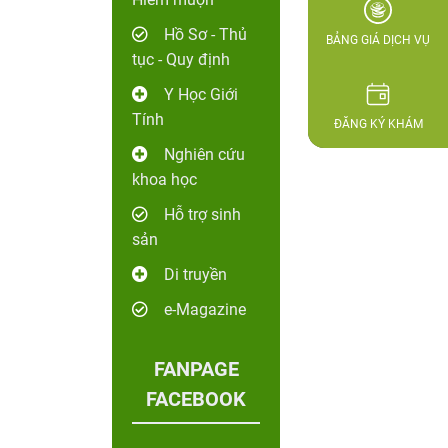
Hồ Sơ - Thủ
BẢNG GIÁ DỊCH VỤ
tục - Quy định
Y Học Giới
Tính
ĐĂNG KÝ KHÁM
Nghiên cứu
khoa học
Hỗ trợ sinh
sản
Di truyền
e-Magazine
FANPAGE
FACEBOOK