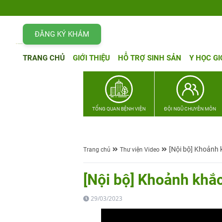
ĐĂNG KÝ KHÁM
TRANG CHỦ
GIỚI THIỆU
HỖ TRỢ SINH SẢN
Y HỌC GI
TỔNG QUAN BỆNH VIỆN
ĐỘI NGŨ CHUYÊN MÔN
[Nội bộ] Khoảnh
Trang chủ
Thư viện Video
[Nội bộ] Khoảnh khắ
29/03/2023