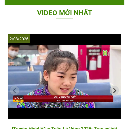
VIDEO MỚI NHẤT
2/08/2026
1
[Truyền Hình] H1 – Tuần Lễ Vàng 2026: Trao cơ hội