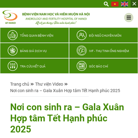
Yêu
thương
Lan
tỏa
–
TỔNG QUAN BỆNH VIỆN
ĐỘI NGŨ CHUYÊN MÔN
Trao
hy
BẢNG GIÁ DỊCH VỤ
IVF - THỤ TINH ỐNG NGHIỆM
vọng,
vun
TRA CỨU KẾT QUẢ
GÓC BÁO CHÍ
trọn
hạnh
Trang chủ
Thư viện Video
phúc
Nơi con sinh ra – Gala Xuân Hợp tâm Tết Hạnh phúc 2025
gia
đình
Nơi con sinh ra – Gala Xuân
Quân
Hợp tâm Tết Hạnh phúc
nhân
2025