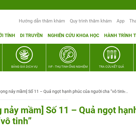
Yêu thương Lan tỏa – Trao hy vọng, v
Hướng dẫn thăm khám
Quy trình thăm khám
App
Th
ỚI TÍNH
DI TRUYỀN
NGHIÊN CỨU KHOA HỌC
HÀNH TRÌNH 
BẢNG GIÁ DỊCH VỤ
IVF - THỤ TINH ỐNG NGHIỆM
TRA CỨU KẾT QUẢ
ng nảy mầm] Số 11 – Quả ngọt hạnh phúc của người cha “vô tinh̶...
 nảy mầm] Số 11 – Quả ngọt hạn
vô tinh”