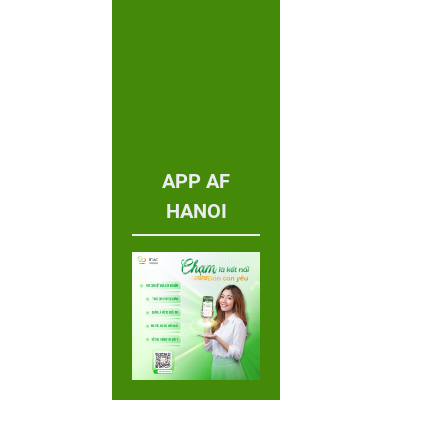
APP AF
HANOI