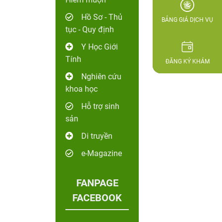
Hồ Sơ - Thủ
BẢNG GIÁ DỊCH VỤ
tục - Quy định
Y Học Giới
Tính
ĐĂNG KÝ KHÁM
Nghiên cứu
khoa học
Hỗ trợ sinh
sản
Di truyền
e-Magazine
FANPAGE
FACEBOOK