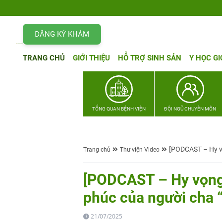
ĐĂNG KÝ KHÁM
TRANG CHỦ
GIỚI THIỆU
HỖ TRỢ SINH SẢN
Y HỌC GI
TỔNG QUAN BỆNH VIỆN
ĐỘI NGŨ CHUYÊN MÔN
[PODCAST – Hy vọ
Trang chủ
Thư viện Video
[PODCAST – Hy vọng
phúc của người cha “
21/07/2025