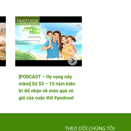
18/07/2026
11/07/2026
[PODCAST – Hy vọng nảy
[PODCAST – Hy vọ
mầm] Số 53 – 15 năm kiên
mầm] Số 52 – 5 lầ
trì để nhận về món quà vô
phôi và cái kết viê
giá của cuộc đời #podcast
hai thiên thần nhỏ
THEO DÕI CHÚNG TÔI