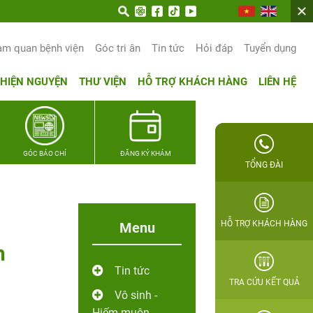
un trọn hạnh phúc gia đình Quân nhân
am quan bệnh viện
Góc tri ân
Tin tức
Hỏi đáp
Tuyển dụng
THIỆN NGUYỆN
THƯ VIỆN
HỖ TRỢ KHÁCH HÀNG
LIÊN HỆ
GÓC BÁO CHÍ
ĐĂNG KÝ KHÁM
TỔNG ĐÀI
HỖ TRỢ KHÁCH HÀNG
Menu
h
Tin tức
TRA CỨU KẾT QUẢ
Vô sinh -
Hiếm muộn