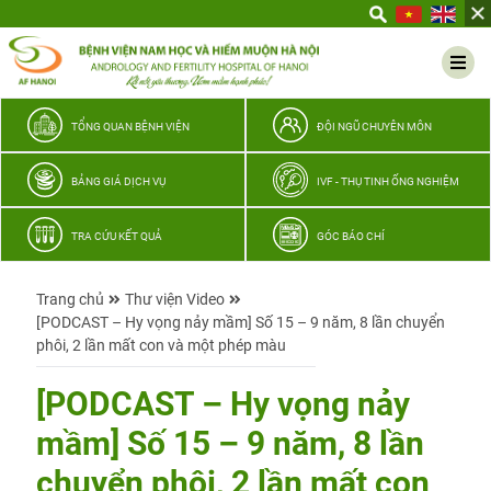
Yêu
thương
Lan
tỏa
–
TỔNG QUAN BỆNH VIỆN
ĐỘI NGŨ CHUYÊN MÔN
Trao
hy
BẢNG GIÁ DỊCH VỤ
IVF - THỤ TINH ỐNG NGHIỆM
vọng,
vun
TRA CỨU KẾT QUẢ
GÓC BÁO CHÍ
trọn
hạnh
Trang chủ
Thư viện Video
phúc
[PODCAST – Hy vọng nảy mầm] Số 15 – 9 năm, 8 lần chuyển
gia
phôi, 2 lần mất con và một phép màu
đình
Quân
[PODCAST – Hy vọng nảy
nhân
mầm] Số 15 – 9 năm, 8 lần
chuyển phôi, 2 lần mất con