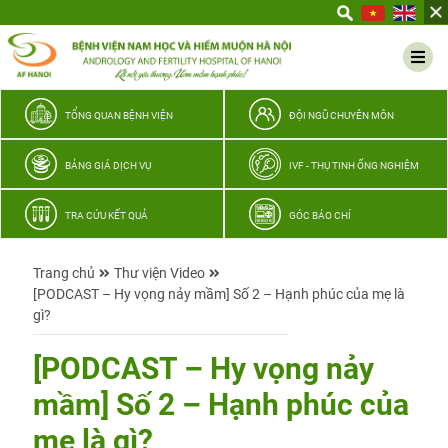
Yêu
thương
Lan
tỏa
–
TỔNG QUAN BỆNH VIỆN
ĐỘI NGŨ CHUYÊN MÔN
Trao
hy
BẢNG GIÁ DỊCH VỤ
IVF - THỤ TINH ỐNG NGHIỆM
vọng,
vun
TRA CỨU KẾT QUẢ
GÓC BÁO CHÍ
trọn
hạnh
Trang chủ
Thư viện Video
phúc
[PODCAST – Hy vọng nảy mầm] Số 2 – Hạnh phúc của mẹ là
gia
gì?
đình
Quân
[PODCAST – Hy vọng nảy
nhân
mầm] Số 2 – Hạnh phúc của
mẹ là gì?